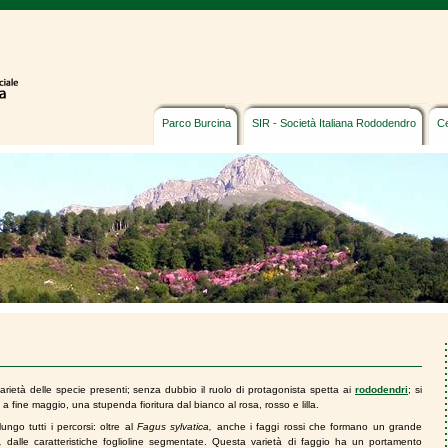
Parco Burcina
SIR - Società Italiana Rododendro
Ce
varietà delle specie presenti; s
enza dubbio il ruolo di protagonista spetta ai
rododendri
;
si
 a fine maggio, una stupenda fioritura dal bianco al rosa, rosso e lilla.
lungo tutti i percorsi: oltre al
Fagus sylvatica
,
anche i
faggi rossi
che formano un grande
,
dalle caratteristiche foglioline segmentate. Questa varietà di faggio ha un portamento