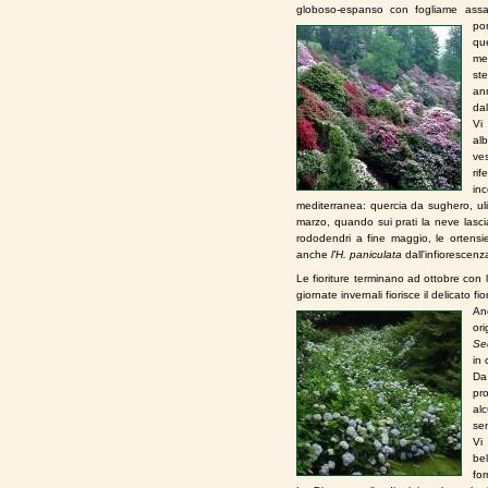
globoso-espanso con fogliame assa
po
qu
me
st
an
dal
Vi 
alb
ve
rif
in
mediterranea: quercia da sughero, uli
marzo, quando sui prati la neve lascia
rododendri a fine maggio,
le ortensi
anche
l'H. paniculata
dall'infiorescenz
Le fioriture terminano ad ottobre con 
giornate invernali fiorisce il delicato fi
Anc
ori
Se
in 
Da
pr
al
se
Vi
be
for