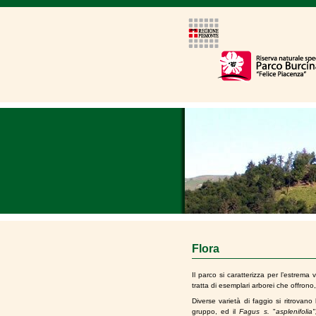
Flora
Il parco si caratterizza per l’estrema 
tratta di esemplari arborei che offrono,
Diverse varietà di faggio si ritrovano 
gruppo, ed il
Fagus s.
"
asplenifolia"